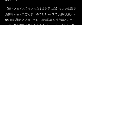
【頬・フェイスラインのたるみケアに◎】マスク生活で
表情筋が衰えた方も多いのでは?ハイフで小顔&美肌へ♪
SMAS筋膜にアプローチし、表情筋から引き締めるハイ
フで小顔と美肌を手に入れよう♪セルフなので自分の気
になる箇所を重点的にできるのが嬉しいポイント！ほう
れい線・二重あごが改善し、キュッとリフトUP横顔美人
☆
​ご予約はこちらから！
予約する
©︎株式会社 Deep session