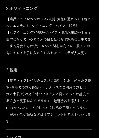
2.ホワイトニング
【業界トップレベルのコスパ◎】気軽に通えるお手軽セ
ルフエステ♪《ホワイトニング・ハイフ・脱毛》
【ホワイトニング¥2682～/ハイフ・脱毛¥3582～】完全
個室になっているので人の目を気にせず施術に集中でき
ます☆男女ともに"美しさ"への関心が高い今、賢く・お
得にキレイを手に入れられるセルフエステが大人気♪
3.脱毛
【業界トップレベルのコスパに感動！】お手軽セルフ脱
毛♪初めての方も最終メンテナンスでご利用の方も◎
六本木駅3分の好立地!VIOなど人に見られるのに抵抗が
ある方も気兼ねなくできます！最新機器を導入しIPLと
SHRの2つのモードでしっかり脱毛が可能☆もちろん、
手が届かない箇所などはオプション追加でお手伝いしま
す！
4.ハイフ